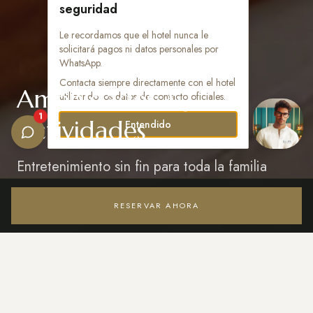
seguridad
Le recordamos que el hotel nunca le
solicitará pagos ni datos personales por
WhatsApp.
Contacta siempre directamente con el hotel
Amenidades &
utilizando los datos de contacto oficiales.
1
Actividades
Entendido
Entretenimiento sin fin para toda la familia
RESERVAR AHORA
Acceder / Registrarse
TU ESCAPE PERFECTO