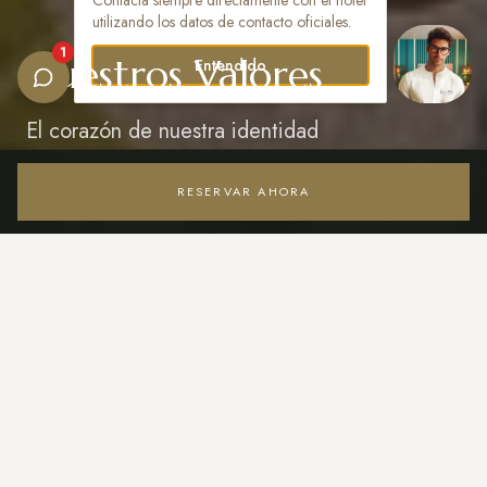
Contacta siempre directamente con el hotel
utilizando los datos de contacto oficiales.
1
Nuestros Valores
Entendido
El corazón de nuestra identidad
RESERVAR AHORA
Acceder / Registrarse
EXPERTOS EN FAMILIAS
Nuestros Pilares de Marca