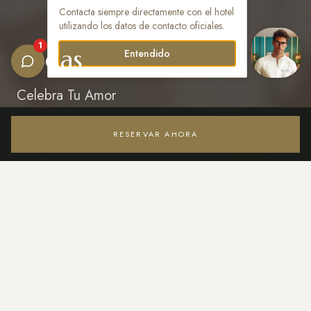
Contacta siempre directamente con el hotel
utilizando los datos de contacto oficiales.
1
Bodas
Entendido
Celebra Tu Amor
RESERVAR AHORA
Acceder / Registrarse
EMBRACE YOUR LOVE
Di "Sí, acepto" en el Paraíso
El primer paso siempre es el más importante.