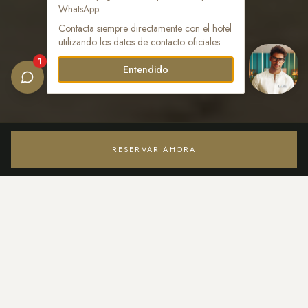
WhatsApp.
Contacta siempre directamente con el hotel
utilizando los datos de contacto oficiales.
1
Entendido
RESERVAR AHORA
Acceder / Registrarse
CAMAS
HUÉSPEDES
1 cama King y 1 sofá cama
3 huéspedes
TAMAÑO
PRECIO / NOCHE