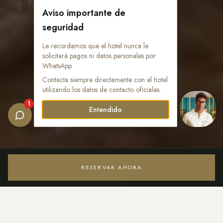
Aviso importante de
seguridad
Le recordamos que el hotel nunca le
solicitará pagos ni datos personales por
WhatsApp.
Contacta siempre directamente con el hotel
utilizando los datos de contacto oficiales.
1
Entendido
RESERVAR AHORA
Acceder / Registrarse
COCINA
A La Carte